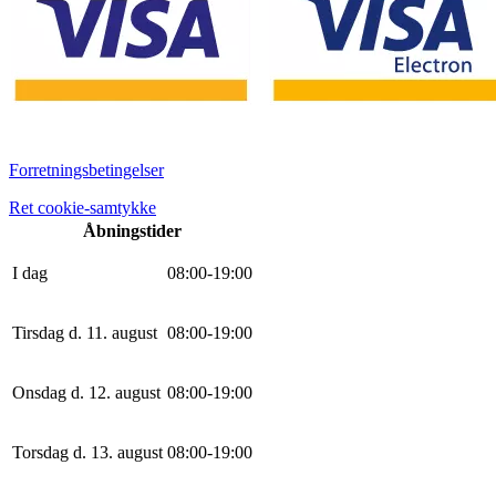
Forretningsbetingelser
Ret cookie-samtykke
Åbningstider
I dag
0
8
:
0
0
-
19
:
0
0
Tirsdag d. 11. august
0
8
:
0
0
-
19
:
0
0
Onsdag d. 12. august
0
8
:
0
0
-
19
:
0
0
Torsdag d. 13. august
0
8
:
0
0
-
19
:
0
0