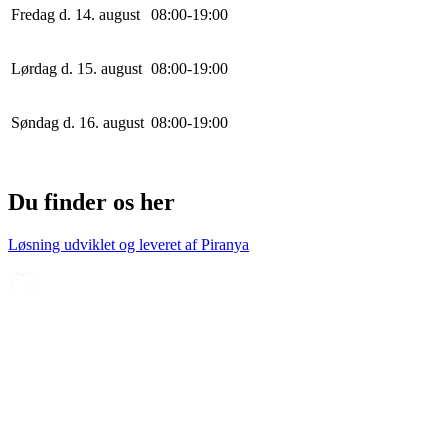
Fredag d. 14. august
0
8
:
0
0
-
19
:
0
0
Lørdag d. 15. august
0
8
:
0
0
-
19
:
0
0
Søndag d. 16. august
0
8
:
0
0
-
19
:
0
0
Du finder os her
Løsning udviklet og leveret af
Piranya