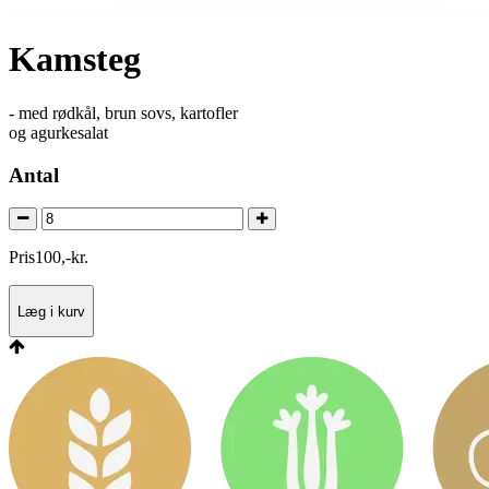
Kamsteg
- med rødkål, brun sovs, kartofler
og agurkesalat
Antal
Pris
100
,
-
kr.
Læg i kurv