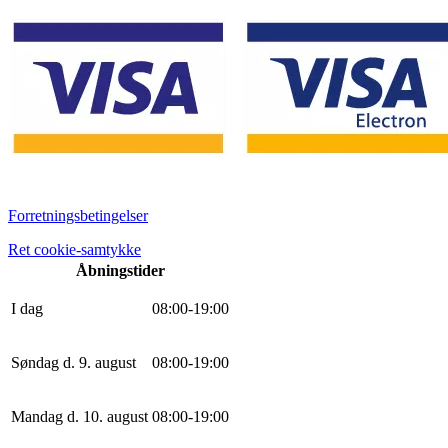
Forretningsbetingelser
Ret cookie-samtykke
Åbningstider
I dag
0
8
:
0
0
-
19
:
0
0
Søndag d. 9. august
0
8
:
0
0
-
19
:
0
0
Mandag d. 10. august
0
8
:
0
0
-
19
:
0
0