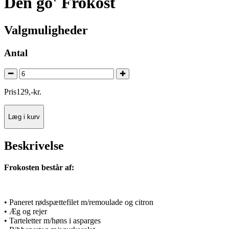
Den go' Frokost
Valgmuligheder
Antal
Pris
129
,
-
kr.
Læg i kurv
Beskrivelse
Frokosten består af:
• Paneret rødspættefilet m/remoulade og citron
• Æg og rejer
• Tarteletter m/høns i asparges