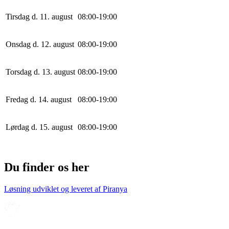
Tirsdag d. 11. august
0
8
:
0
0
-
19
:
0
0
Onsdag d. 12. august
0
8
:
0
0
-
19
:
0
0
Torsdag d. 13. august
0
8
:
0
0
-
19
:
0
0
Fredag d. 14. august
0
8
:
0
0
-
19
:
0
0
Lørdag d. 15. august
0
8
:
0
0
-
19
:
0
0
Du finder os her
Løsning udviklet og leveret af
Piranya