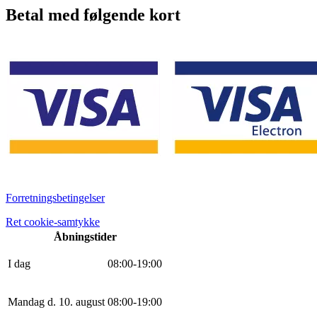
Betal med følgende kort
Forretningsbetingelser
Ret cookie-samtykke
Åbningstider
I dag
0
8
:
0
0
-
19
:
0
0
Mandag d. 10. august
0
8
:
0
0
-
19
:
0
0