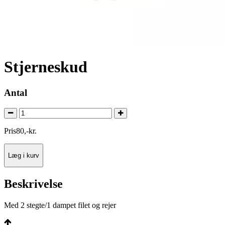
Stjerneskud
Antal
Pris
80
,
-
kr.
Læg i kurv
Beskrivelse
Med 2 stegte/1 dampet filet og rejer