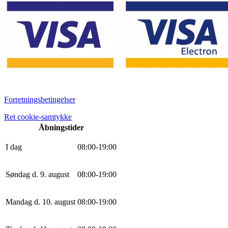
Forretningsbetingelser
Ret cookie-samtykke
Åbningstider
I dag
0
8
:
0
0
-
19
:
0
0
Søndag d. 9. august
0
8
:
0
0
-
19
:
0
0
Mandag d. 10. august
0
8
:
0
0
-
19
:
0
0