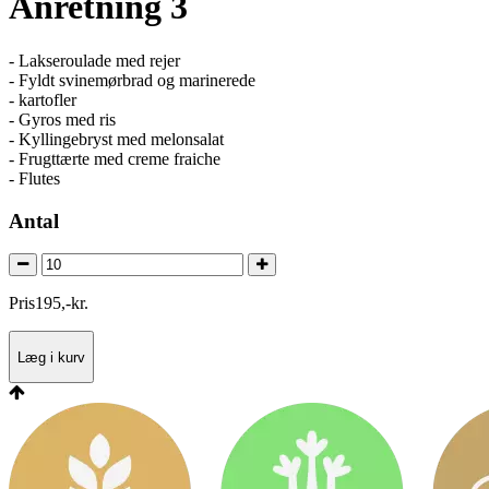
Anretning 3
- Lakseroulade med rejer
- Fyldt svinemørbrad og marinerede
- kartofler
- Gyros med ris
- Kyllingebryst med melonsalat
- Frugttærte med creme fraiche
- Flutes
Antal
Pris
195
,
-
kr.
Læg i kurv